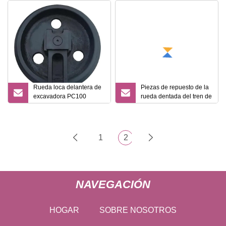
Rueda loca delantera de
Piezas de repuesto de la
excavadora PC100
rueda dentada del tren de
PC120 PC130 PC240
rodaje de la topadora
PC200 PC220 Pieza del
excavadora para el tractor
tren de rodaje
de orugas Caterpillar
1
2
NAVEGACIÓN
HOGAR
SOBRE NOSOTROS