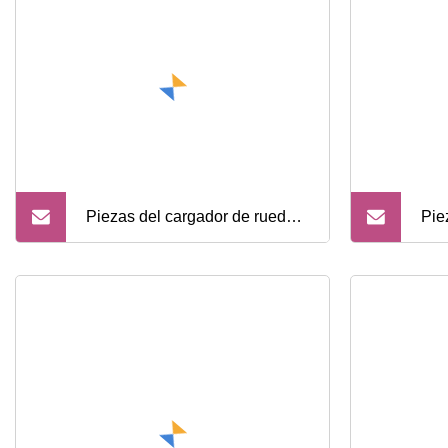
china
par
Piezas del cargador de ruedas
Pie
Xg955h de 5 toneladas
gra
de 
alta
per