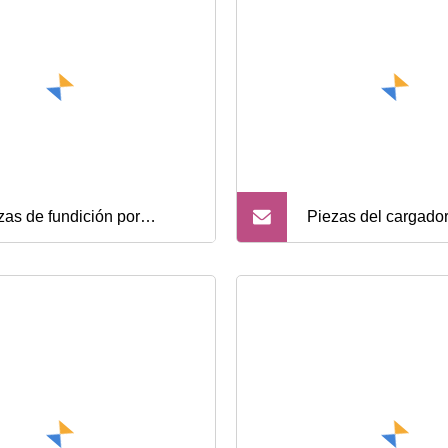
a minicargadora
zas de fundición por
Piezas del cargado
vedad de acero inoxidable
Liugong Embrague
hierro fundido en arena de
sobremarcha 52c00
 calidad y precisión
Clg856 Zl50c
sonalizada para piezas de