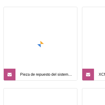
Pieza de repuesto del sistema
XCM
de control piloto hidráulico
rue
para cargadora de ruedas
Nue