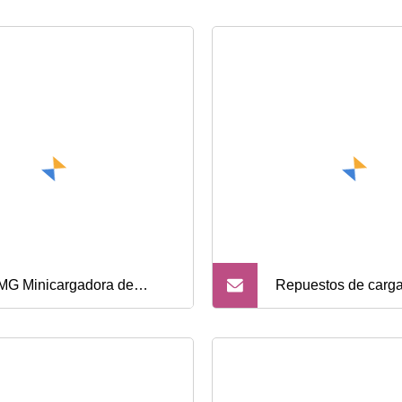
G Minicargadora de
Repuestos de carg
das oficial Xc750K China
ruedas de resorte c
vas piezas de repuesto
accesorios de alta 