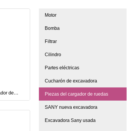
Motor
Bomba
Filtrar
Cilindro
Partes eléctricas
Cucharón de excavadora
ador de
Piezas del cargador de ruedas
SANY nueva excavadora
on clip de
Excavadora Sany usada
calidad Ctd