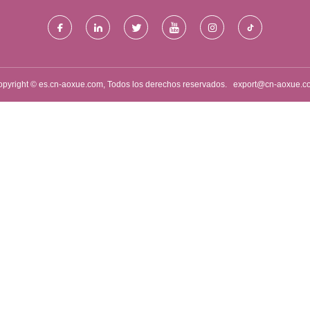
pyright © es.cn-aoxue.com, Todos los derechos reservados.
export@cn-aoxue.c