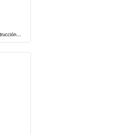
trucción
r de ruedas
ráulica de
re orugas
e repuesto
roth
ubota