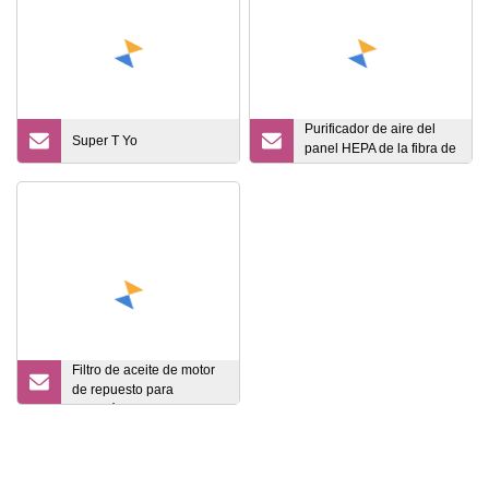
Purificador de aire del
Super T Yo
panel HEPA de la fibra de
vidrio del precio al por
mayor de China para la
HVAC de Cleanrrom
Filtro de aceite de motor
de repuesto para
automóvil al por mayor
90915