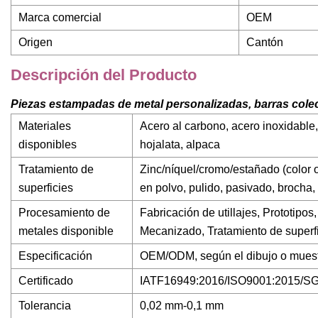
Marca comercial
OEM
Origen
Cantón
Descripción del Producto
Piezas estampadas de metal personalizadas, barras colect
Materiales
Acero al carbono, acero inoxidable,
disponibles
hojalata, alpaca
Tratamiento de
Zinc/níquel/cromo/estañado (color o
superficies
en polvo, pulido, pasivado, brocha, t
Procesamiento de
Fabricación de utillajes, Prototip
metales disponible
Mecanizado, Tratamiento de superf
Especificación
OEM/ODM, según el dibujo o muestr
Certificado
IATF16949:2016/ISO9001:2015/
Tolerancia
0,02 mm-0,1 mm