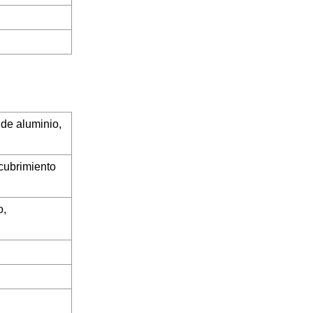
 de aluminio,
ecubrimiento
o,