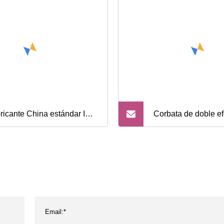
ricante China estándar ISO
Corbata de doble ef
 tipo SMC Camozzi
personalizada Jufa
sonalizado Sc DNC Si Ma
 Mini cilindro de aire
mático