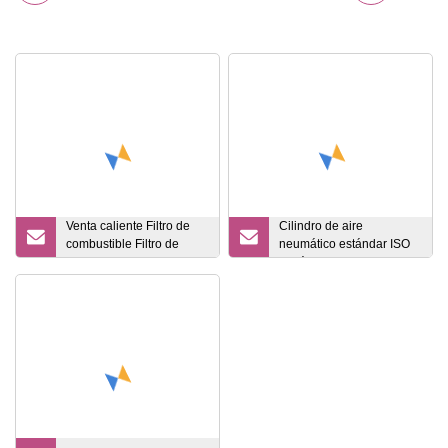
Venta caliente Filtro de
Cilindro de aire
combustible Filtro de
neumático estándar ISO
aceite para autopartes
de fábrica de China
(15711010)