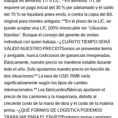
trabajar en términos T/T o L/C. **En términos T/T, se
requiere un pago inicial del 30 % por adelantado y el saldo
del 70 % se liquidará antes envío, o contra la copia del B/L
original para clientes antiguos. **En el plazo de la L/C, se
puede aceptar una L/C 100% irrevocable sin "cláusulas
blandas". Busque el consejo del gerente de ventas
individual con quien trabaja.--¿CUÁNTO TIEMPO SERÁ
VÁLIDO NUESTRO PRECIO?Somos un proveedor tierno
y amigable, nunca codiciosos de ganancias inesperadas.
Básicamente, nuestro precio se mantiene estable durante
todo el año. Solo ajustamos nuestro precio en función de
dos situaciones:** La tasa de USD: RMB varía
significativamente según los tipos de cambio
internacionales.** Los fabricantes/fábricas ajustaron el
precio de los camiones y la maquinaria. debido al
creciente costo de la mano de obra y el costo de la materia
prima.--¿QUÉ FORMAS DE LOGÍSTICA PODEMOS
TRABAJAR PARA EL ENVÍO?Podemos enviar camiones,