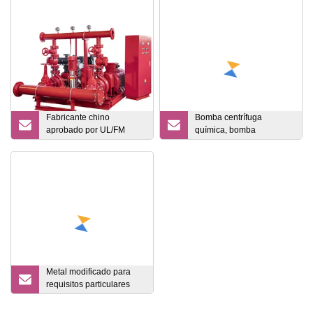
Fabricante chino
Bomba centrífuga
aprobado por UL/FM
química, bomba
Sistema contra incendios
multietapa, bomba de
Edj Bomba contra
flujo axial, bomba de flujo
incendios diésel jockey
mixto, autobomba
eléctrica, Paquete de
bomba contra incendios
con certificación UL,
Listado por UL, Bomba
contra incendios con
certificación Nfpa
Metal modificado para
requisitos particulares
OEM que sella la pieza
de los componentes