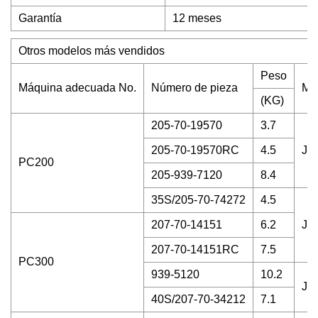
Garantía
12 meses
Otros modelos más vendidos
Peso
Máquina adecuada No.
Número de pieza
Má
(KG)
205-70-19570
3.7
205-70-19570RC
4.5
J2
PC200
205-939-7120
8.4
35S/205-70-74272
4.5
207-70-14151
6.2
J3
207-70-14151RC
7.5
PC300
939-5120
10.2
J4
40S/207-70-34212
7.1